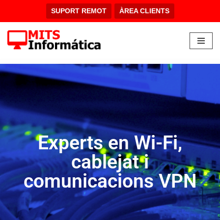
SUPORT REMOT
ÀREA CLIENTS
Vés
al
contingut
Experts en Wi-Fi,
cablejat i
comunicacions VPN