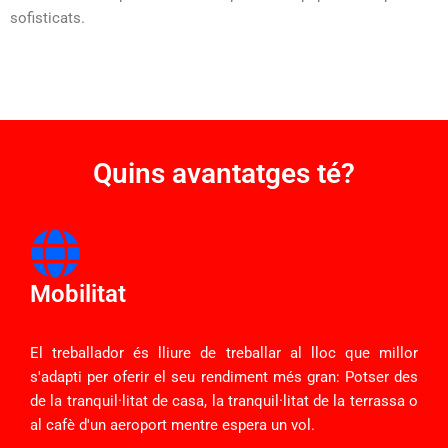
sofisticats.
Quins avantatges té?
Mobilitat
El treballador és lliure de treballar al lloc que millor
s'adapti per oferir el seu rendiment més gran: Potser des
de la tranquil·litat de casa, la tranquil·litat de la terrassa o
al cafè d'un aeroport mentre espera un vol.