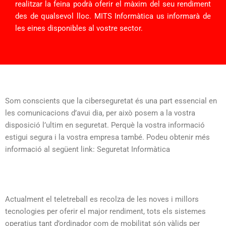
realitzar la feina podrà oferir el màxim del seu rendiment
des de qualsevol lloc. MITS Informàtica us informarà de
les eines disponibles al vostre sector.
Som conscients que la ciberseguretat és una part essencial en
les comunicacions d’avui dia, per això posem a la vostra
disposició l’ultim en seguretat. Perquè la vostra informació
estigui segura i la vostra empresa també. Podeu obtenir més
informació al següent link: Seguretat Informàtica
Actualment el teletreball es recolza de les noves i millors
tecnologies per oferir el major rendiment, tots els sistemes
operatius tant d’ordinador com de mobilitat són vàlids per