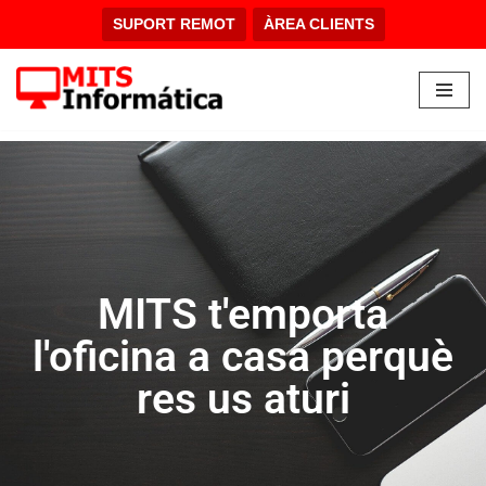
SUPORT REMOT
ÀREA CLIENTS
Vés
al
contingut
MITS t'emporta
l'oficina a casa perquè
res us aturi