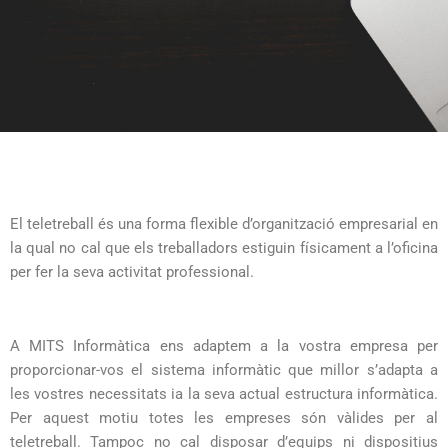
El teletreball és una forma flexible d’organització empresarial en
la qual no cal que els treballadors estiguin físicament a l’oficina
per fer la seva activitat professional.
A MITS Informàtica ens adaptem a la vostra empresa per
proporcionar-vos el sistema informàtic que millor s’adapta a
les vostres necessitats ia la seva actual estructura informàtica.
Per aquest motiu totes les empreses són vàlides per al
teletreball. Tampoc no cal disposar d’equips ni dispositius