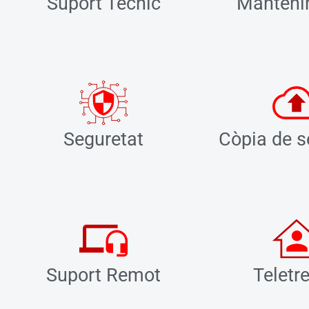
Suport Tècnic
Manteni
Seguretat
Còpia de s
Suport Remot
Teletre