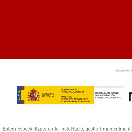
Estem especialitzats en la instal·lació, gestió i mantenime