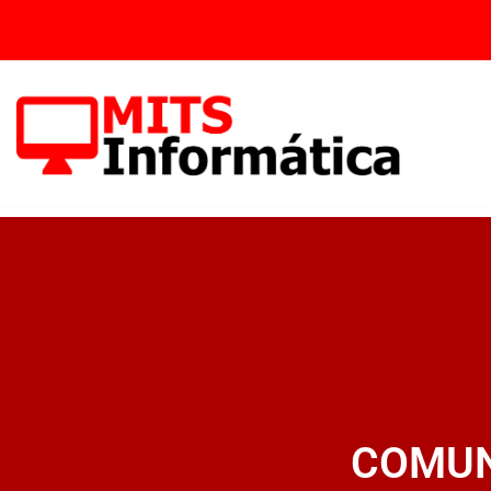
Vés
al
contingut
COMUN