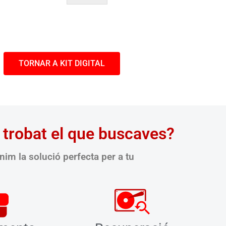
s
d
e
v
e
r
TORNAR A KIT DIGITAL
i
f
i
c
a
c
i
 trobat el que buscaves?
ó
n
nim la solució perfecta per a tu