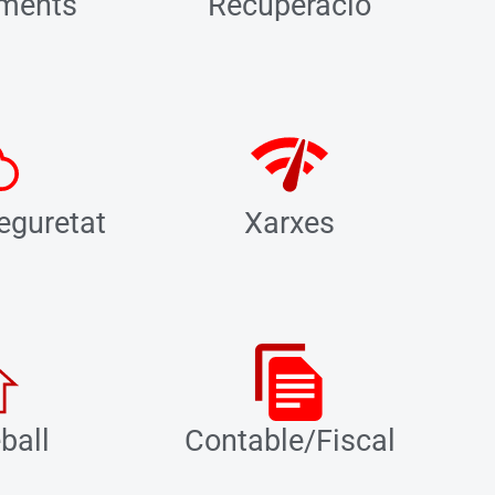
ments
Recuperació
eguretat
Xarxes
ball
Contable/Fiscal