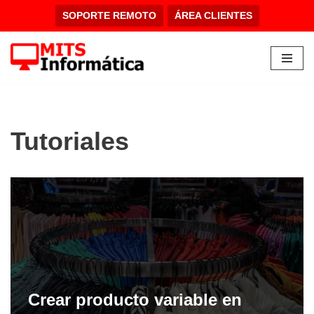
SOPORTE REMOTO
ÁREA CLIENTES
Saltar
al
contenido
Tutoriales
Crear producto variable en