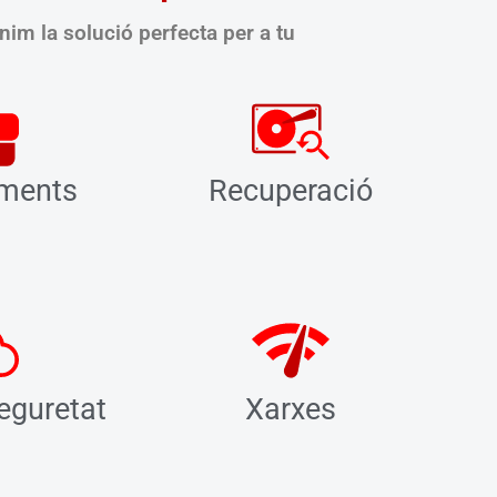
n
nim la solució perfecta per a tu
ments
Recuperació
eguretat
Xarxes