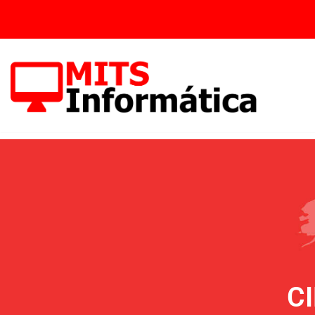
Vés
al
contingut
C