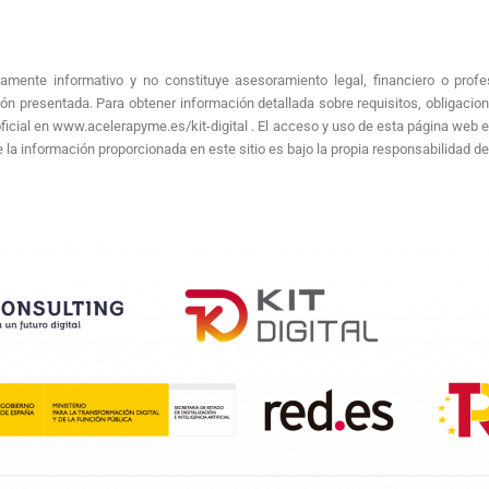
i
f
i
amente informativo y no constituye asesoramiento legal, financiero o profe
c
ción presentada. Para obtener información detallada sobre requisitos, obligacio
a
icial en www.acelerapyme.es/kit-digital . El acceso y uso de esta página web e
c
e la información proporcionada en este sitio es bajo la propia responsabilidad de
i
ó
n