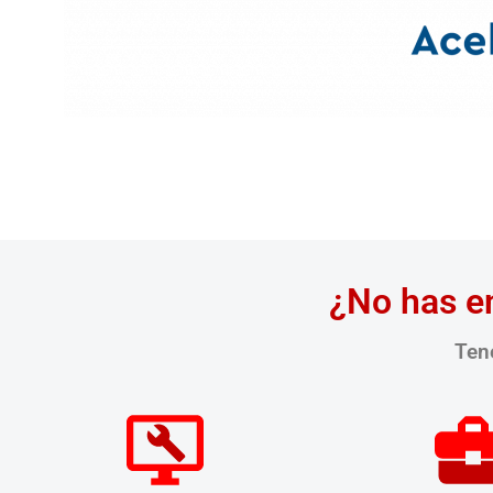
¿No has e
Tene