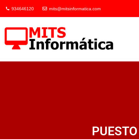
934646120
mits@mitsinformatica.com
Saltar
al
contenido
PUESTO