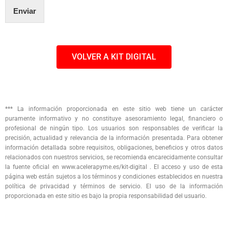
e
Enviar
v
e
r
i
VOLVER A KIT DIGITAL
f
i
c
a
c
i
*** La información proporcionada en este sitio web tiene un carácter
ó
puramente informativo y no constituye asesoramiento legal, financiero o
n
profesional de ningún tipo. Los usuarios son responsables de verificar la
precisión, actualidad y relevancia de la información presentada. Para obtener
información detallada sobre requisitos, obligaciones, beneficios y otros datos
relacionados con nuestros servicios, se recomienda encarecidamente consultar
la fuente oficial en www.acelerapyme.es/kit-digital . El acceso y uso de esta
página web están sujetos a los términos y condiciones establecidos en nuestra
política de privacidad y términos de servicio. El uso de la información
proporcionada en este sitio es bajo la propia responsabilidad del usuario.