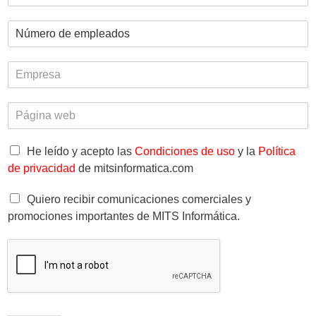
e
o
l
o
s
E
é
e
m
f
l
p
o
e
E
l
n
c
m
e
o
t
p
a
*
r
P
r
d
ó
á
e
o
n
g
s
s
i
L
i
He leído y acepto las
Condiciones de uso
y la
Política
a
*
c
e
n
de privacidad
de mitsinformatica.com
o
g
a
*
a
w
C
Quiero recibir comunicaciones comerciales y
l
e
a
promociones importantes de MITS Informática.
*
b
s
i
l
l
a
s
d