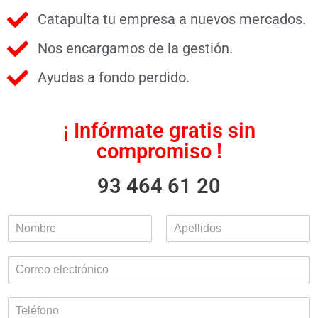
Catapulta tu empresa a nuevos mercados.
Nos encargamos de la gestión.
Ayudas a fondo perdido.
¡ Infórmate gratis sin
compromiso !
93 464 61 20
N
o
N
A
m
o
p
C
b
m
e
o
r
b
l
r
e
r
l
T
e
i
r
*
d
e